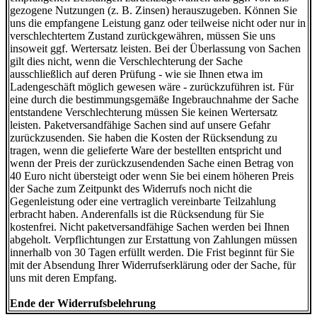
gezogene Nutzungen (z. B. Zinsen) herauszugeben. Können Sie
uns die empfangene Leistung ganz oder teilweise nicht oder nur in
verschlechtertem Zustand zurückgewähren, müssen Sie uns
insoweit ggf. Wertersatz leisten. Bei der Überlassung von Sachen
gilt dies nicht, wenn die Verschlechterung der Sache
ausschließlich auf deren Prüfung - wie sie Ihnen etwa im
Ladengeschäft möglich gewesen wäre - zurückzuführen ist. Für
eine durch die bestimmungsgemäße Ingebrauchnahme der Sache
entstandene Verschlechterung müssen Sie keinen Wertersatz
leisten. Paketversandfähige Sachen sind auf unsere Gefahr
zurückzusenden. Sie haben die Kosten der Rücksendung zu
tragen, wenn die gelieferte Ware der bestellten entspricht und
wenn der Preis der zurückzusendenden Sache einen Betrag von
40 Euro nicht übersteigt oder wenn Sie bei einem höheren Preis
der Sache zum Zeitpunkt des Widerrufs noch nicht die
Gegenleistung oder eine vertraglich vereinbarte Teilzahlung
erbracht haben. Anderenfalls ist die Rücksendung für Sie
kostenfrei. Nicht paketversandfähige Sachen werden bei Ihnen
abgeholt. Verpflichtungen zur Erstattung von Zahlungen müssen
innerhalb von 30 Tagen erfüllt werden. Die Frist beginnt für Sie
mit der Absendung Ihrer Widerrufserklärung oder der Sache, für
uns mit deren Empfang.
Ende der Widerrufsbelehrung