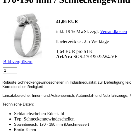
41,06 EUR
inkl. 19 % MwSt. zzgl.
Versandkosten
Lieferzeit:
ca. 2-5 Werktage
1,64 EUR pro STK
Art.Nr.:
SGS-170190-9-W4-VE
Bild vergrößern
Robuste Schneckengewindeschellen in Industriequalität zur Befestigung le
Korrosionsbeständigkeit.
Einsatzbereiche: Innen- und Außenbereich,
Automobil- und Nutzfahrzeuge, M
Technische Daten:
Schlauchschellen Edelstahl
Typ: Schneckengewindeschellen
Spannbereich: 170 - 190 mm (Durchmesser)
Breite: 9 mm