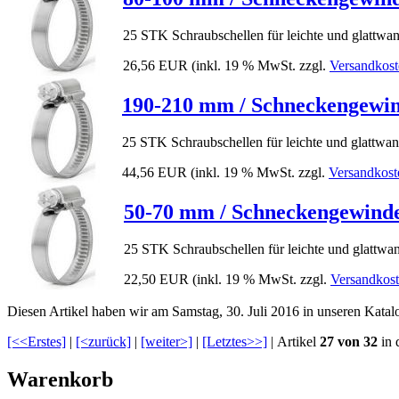
25 STK Schraubschellen für leichte und glattwa
26,56 EUR
(inkl. 19 % MwSt. zzgl.
Versandkost
190-210 mm / Schneckengewind
25 STK Schraubschellen für leichte und glattwa
44,56 EUR
(inkl. 19 % MwSt. zzgl.
Versandkost
50-70 mm / Schneckengewindes
25 STK Schraubschellen für leichte und glattwa
22,50 EUR
(inkl. 19 % MwSt. zzgl.
Versandkos
Diesen Artikel haben wir am Samstag, 30. Juli 2016 in unseren Kat
[<<Erstes]
|
[<zurück]
|
[weiter>]
|
[Letztes>>]
| Artikel
27 von 32
in 
Warenkorb