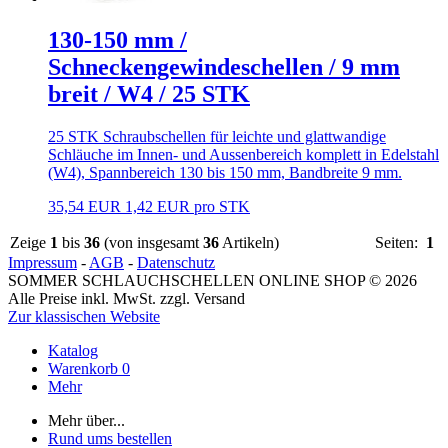
130-150 mm /
Schneckengewindeschellen / 9 mm
breit / W4 / 25 STK
25 STK Schraubschellen für leichte und glattwandige
Schläuche im Innen- und Aussenbereich komplett in Edelstahl
(W4), Spannbereich 130 bis 150 mm, Bandbreite 9 mm.
35,54 EUR
1,42 EUR pro STK
Zeige
1
bis
36
(von insgesamt
36
Artikeln)
Seiten:
1
Impressum
-
AGB
-
Datenschutz
SOMMER SCHLAUCHSCHELLEN ONLINE SHOP © 2026
Alle Preise inkl. MwSt. zzgl. Versand
Zur klassischen Website
Katalog
Warenkorb
0
Mehr
Mehr über...
Rund ums bestellen